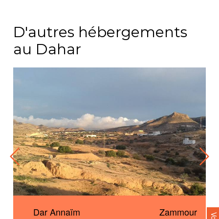
D'autres hébergements
au Dahar
r
Dar Annaïm
Zammour