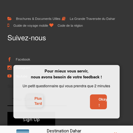
Brochures & Documents Utiles
La Grande Traversée du Dahar
Guide de voyage mobile
Code de la région
Suivez-nous
Facebook
Instagram
Pour mieux vous servir,
Youtube
nous avons besoin de votre feedback !
Subscribe To The Newsletter
Un petit questionnaire qui vous prendra que 2 minutes
Plus
Okay
Tard
!
Destination Dahar