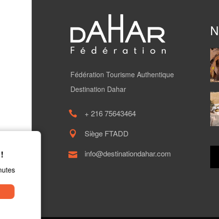
N
Fédération Tourisme Authentique
Destination Dahar
+ 216 75643464
Siège FTADD
Pour mieux vous servir,
info@destinationdahar.com
nous avons besoin de votre feedback !
Un petit questionnaire qui vous prendra que 2 minutes
Plus Tard
Okay !